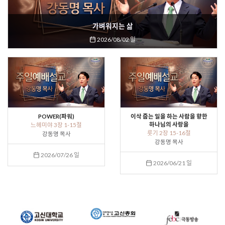
가벼워지는 삶
2026/08/02 일
POWER(파워)
이삭 줍는 일을 하는 사람을 향한
하나님의 사랑을
느헤미야 3장 1-15절
룻기 2장 15-16절
강동명 목사
강동명 목사
2026/07/26 일
2026/06/21 일