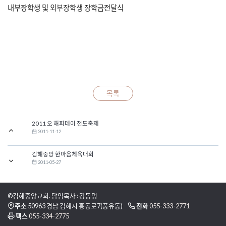
내부장학생 및 외부장학생 장학금전달식
목록
2011 오 해피데이 전도축제
2011-11-12
김해중앙 한마음체육대회
2011-05-27
©김해중앙교회. 담임목사 : 강동명
주소
50963 경남 김해시 흥동로7(풍유동)
전화
055-333-2771
팩스
055-334-2775