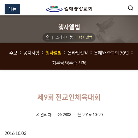
메뉴
행사앨범
소식과 나눔
행사앨범
주보
공지사항
행사앨범
온라인신청
은혜와 축복의 70년
기부금 영수증 신청
제9회 전교인체육대회
관리자
2803
2016-10-20
2016.10.03