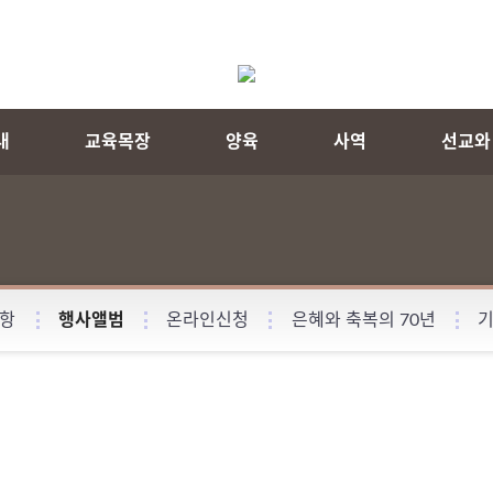
내
교육목장
양육
사역
선교와
항
행사앨범
온라인신청
은혜와 축복의 70년
기