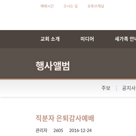
예배시간
오시는 길
유튜브채널
교회 소개
미디어
새가족 안
행사앨범
주보
공지사
직분자 은퇴감사예배
관리자
2605
2016-12-24