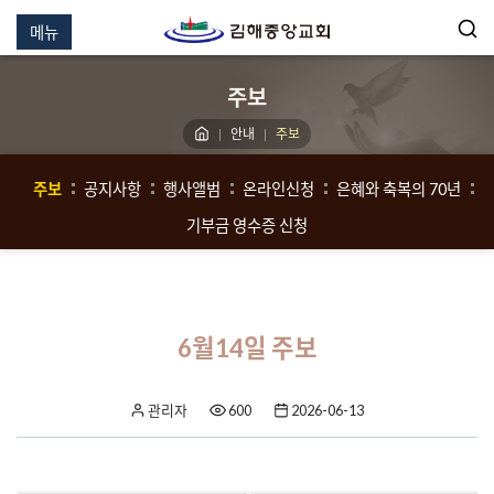
메뉴
주보
안내
주보
주보
공지사항
행사앨범
온라인신청
은혜와 축복의 70년
기부금 영수증 신청
6월14일 주보
관리자
600
2026-06-13