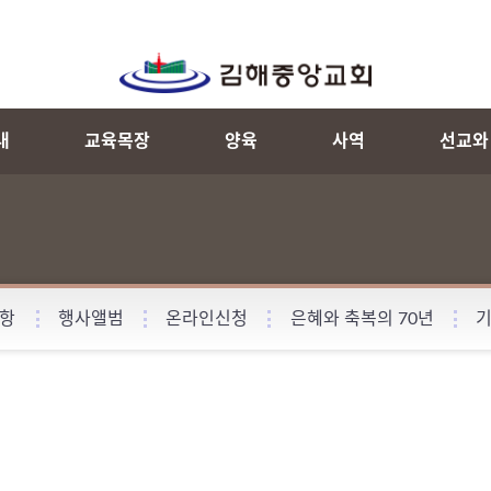
내
교육목장
양육
사역
선교와
항
행사앨범
온라인신청
은혜와 축복의 70년
기