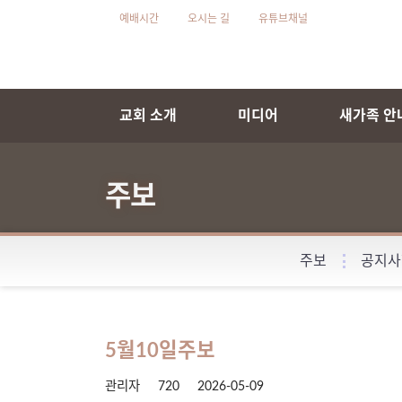
예배시간
오시는 길
유튜브채널
교회 소개
미디어
새가족 안
주보
주보
공지사
5월10일주보
관리자
720
2026-05-09