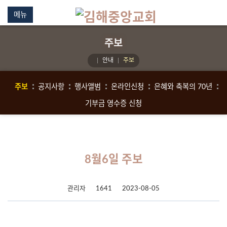
메뉴
주보
안내
주보
주보
공지사항
행사앨범
온라인신청
은혜와 축복의 70년
기부금 영수증 신청
8월6일 주보
관리자
1641
2023-08-05