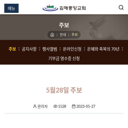
메뉴
주보
안내
주보
주보
공지사항
행사앨범
온라인신청
은혜와 축복의 70년
기부금 영수증 신청
5월28일 주보
관리자
1528
2023-05-27