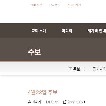
예배시간
오시는 길
유튜브채널
교회 소개
미디어
새가족 안
주보
주보
공지사
4월23일 주보
관리자
1642
2023-04-21