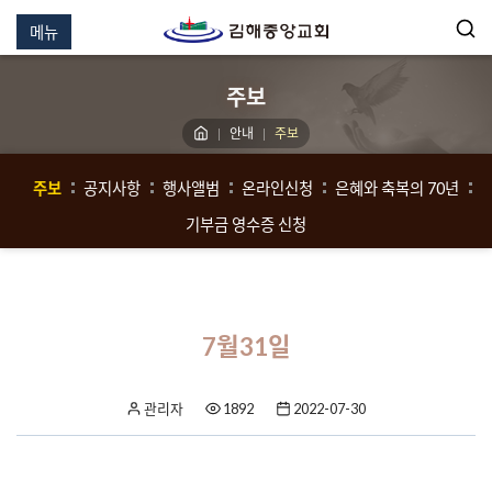
메뉴
주보
안내
주보
주보
공지사항
행사앨범
온라인신청
은혜와 축복의 70년
기부금 영수증 신청
7월31일
관리자
1892
2022-07-30