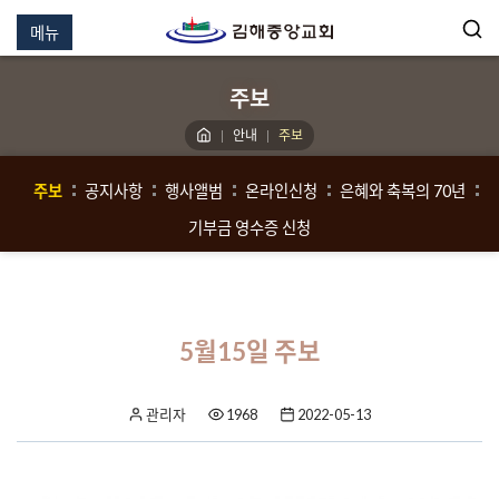
메뉴
주보
안내
주보
주보
공지사항
행사앨범
온라인신청
은혜와 축복의 70년
기부금 영수증 신청
5월15일 주보
관리자
1968
2022-05-13