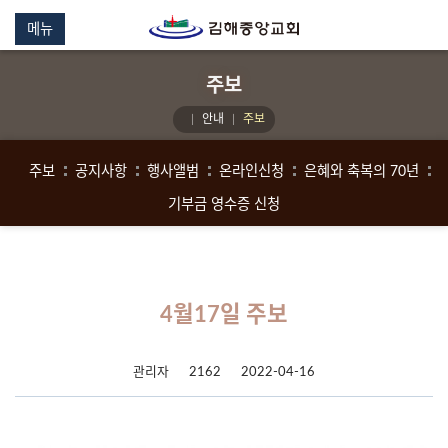
메뉴
주보
안내
주보
주보
공지사항
행사앨범
온라인신청
은혜와 축복의 70년
기부금 영수증 신청
4월17일 주보
관리자
2162
2022-04-16