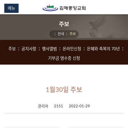
메뉴
주보
안내
주보
주보
공지사항
행사앨범
온라인신청
은혜와 축복의 70년
기부금 영수증 신청
1월30일 주보
관리자
2151
2022-01-29