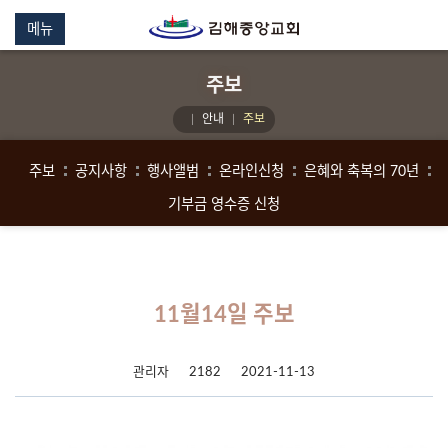
메뉴
주보
안내
주보
주보
공지사항
행사앨범
온라인신청
은혜와 축복의 70년
기부금 영수증 신청
11월14일 주보
관리자
2182
2021-11-13