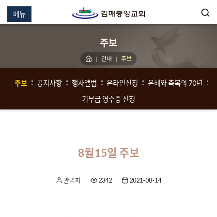
메뉴
주보
안내
주보
주보
공지사항
행사앨범
온라인신청
은혜와 축복의 70년
기부금 영수증 신청
8월15일 주보
관리자
2342
2021-08-14