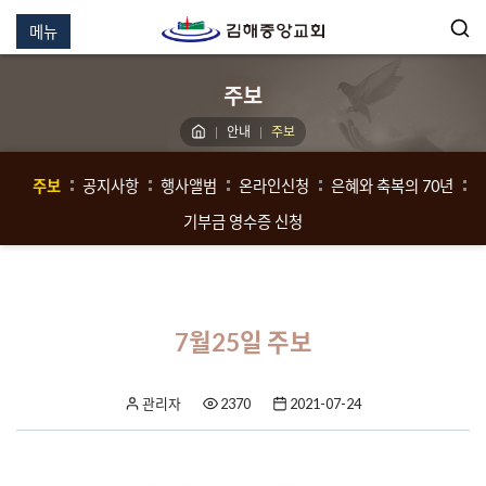
메뉴
주보
안내
주보
주보
공지사항
행사앨범
온라인신청
은혜와 축복의 70년
기부금 영수증 신청
7월25일 주보
관리자
2370
2021-07-24