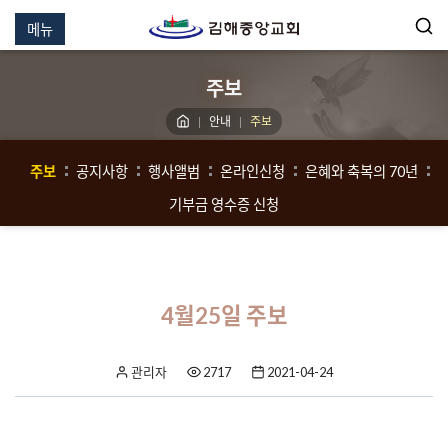
메뉴
주보
안내
주보
주보
공지사항
행사앨범
온라인신청
은혜와 축복의 70년
기부금 영수증 신청
4월25일 주보
관리자
2717
2021-04-24