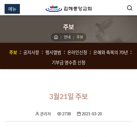
메뉴
주보
안내
주보
주보
공지사항
행사앨범
온라인신청
은혜와 축복의 70년
기부금 영수증 신청
3월21일 주보
관리자
2738
2021-03-20