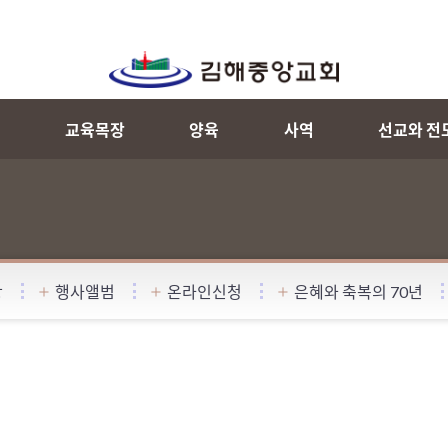
내
교육목장
양육
사역
선교와 전
항
행사앨범
온라인신청
은혜와 축복의 70년