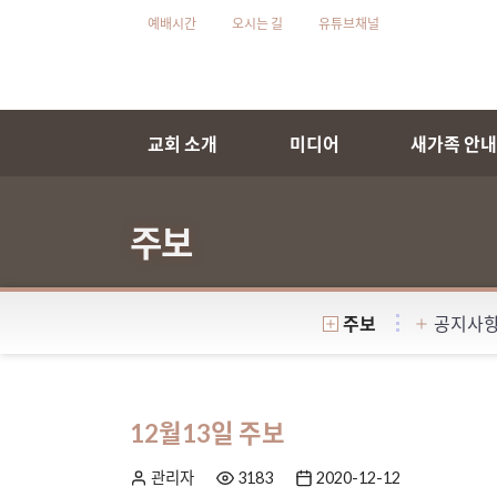
예배시간
오시는 길
유튜브채널
교회 소개
미디어
새가족 안
주보
주보
공지사
12월13일 주보
관리자
3183
2020-12-12