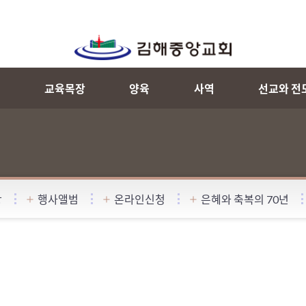
내
교육목장
양육
사역
선교와 전
항
행사앨범
온라인신청
은혜와 축복의 70년