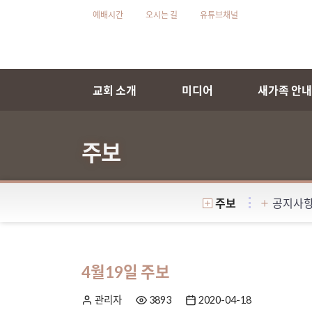
예배시간
오시는 길
유튜브채널
교회 소개
미디어
새가족 안
주보
주보
공지사
4월19일 주보
관리자
3893
2020-04-18