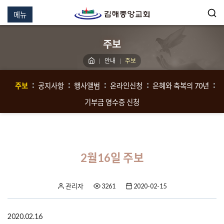
메뉴
주보
안내
주보
주보
공지사항
행사앨범
온라인신청
은혜와 축복의 70년
기부금 영수증 신청
2월16일 주보
관리자
3261
2020-02-15
2020.02.16