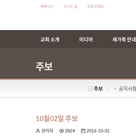
예배시간
오시는 길
유튜브채널
교회 소개
미디어
새가족 안
주보
주보
공지사
10월02일 주보
관리자
2824
2016-10-01