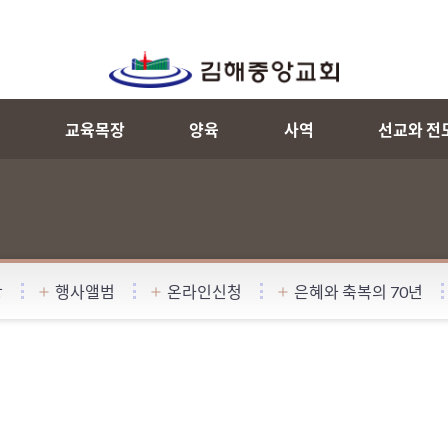
내
교육목장
양육
사역
선교와 전
항
행사앨범
온라인신청
은혜와 축복의 70년