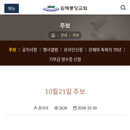
메뉴
주보
안내
주보
주보
공지사항
행사앨범
온라인신청
은혜와 축복의 70년
기부금 영수증 신청
10월21일 주보
관리자
2626
2018-10-20