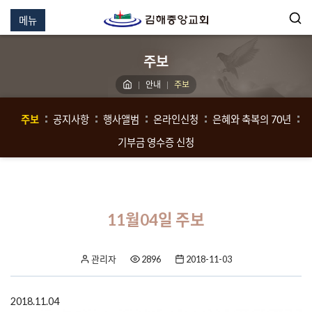
메뉴
주보
안내
주보
주보
공지사항
행사앨범
온라인신청
은혜와 축복의 70년
기부금 영수증 신청
11월04일 주보
관리자
2896
2018-11-03
2018.11.04