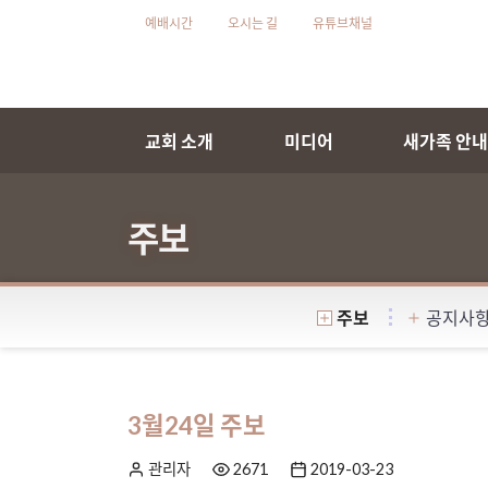
예배시간
오시는 길
유튜브채널
교회 소개
미디어
새가족 안
주보
주보
공지사
3월24일 주보
관리자
2671
2019-03-23