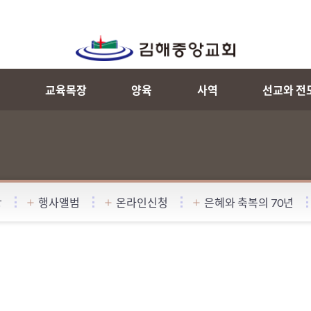
내
교육목장
양육
사역
선교와 전
항
행사앨범
온라인신청
은혜와 축복의 70년