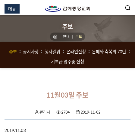
메뉴
주보
안내
주보
주보
공지사항
행사앨범
온라인신청
은혜와 축복의 70년
기부금 영수증 신청
11월03일 주보
관리자
2704
2019-11-02
2019.11.03