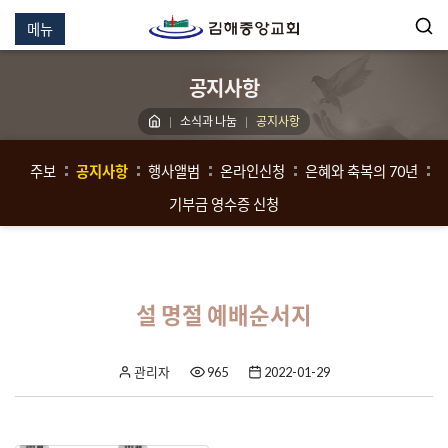
메뉴
공지사항
소식과 나눔
공지사항
주보
공지사항
행사앨범
온라인신청
은혜와 축복의 70년
기부금 영수증 신청
설 명절 예배순서지
관리자
965
2022-01-29