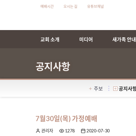
예배시간
오시는 길
유튜브채널
교회 소개
미디어
새가족 안
공지사항
주보
공지사
7월30일(목) 가정예배
관리자
1278
2020-07-30