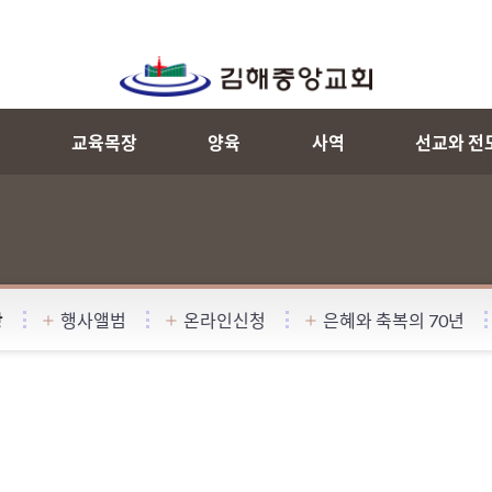
내
교육목장
양육
사역
선교와 전
항
행사앨범
온라인신청
은혜와 축복의 70년