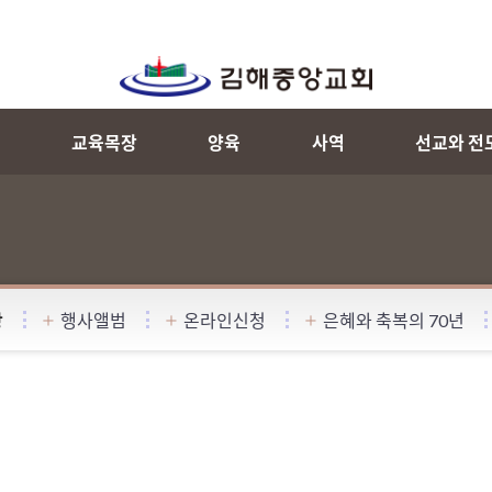
내
교육목장
양육
사역
선교와 전
항
행사앨범
온라인신청
은혜와 축복의 70년