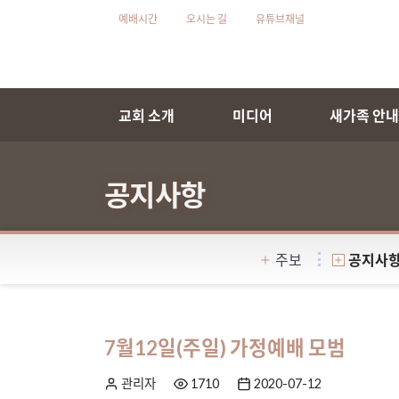
예배시간
오시는 길
유튜브채널
교회 소개
미디어
새가족 안
공지사항
주보
공지사
7월12일(주일) 가정예배 모범
관리자
1710
2020-07-12