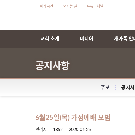
예배시간
오시는 길
유튜브채널
교회 소개
미디어
새가족 안
공지사항
주보
공지사
6월25일(목) 가정예배 모범
관리자
1852
2020-06-25