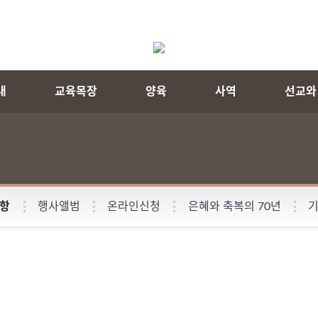
내
교육목장
양육
사역
선교와
항
행사앨범
온라인신청
은혜와 축복의 70년
기