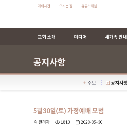
예배시간
오시는 길
유튜브채널
교회 소개
미디어
새가족 안
공지사항
주보
공지사
5월30일(토) 가정예배 모범
관리자
1813
2020-05-30