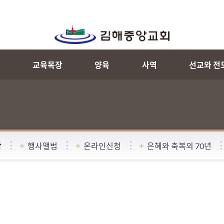
내
교육목장
양육
사역
선교와 전
항
행사앨범
온라인신청
은혜와 축복의 70년