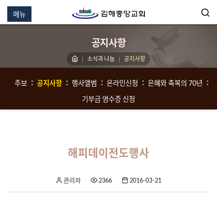
메뉴
공지사항
소식과 나눔
공지사항
주보
공지사항
행사앨범
온라인신청
은혜와 축복의 70년
기부금 영수증 신청
해피데이전도행사
관리자
2366
2016-03-21